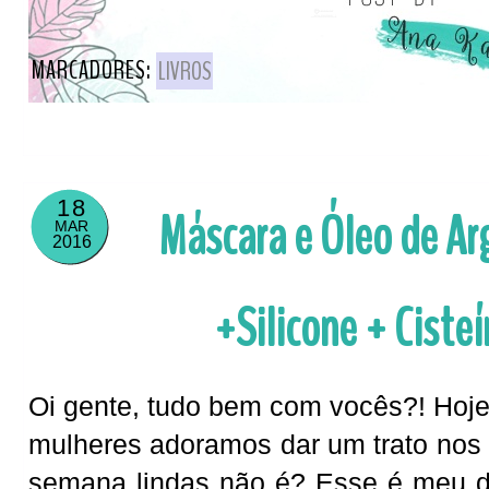
MARCADORES:
LIVROS
18
Máscara e Óleo de Ar
MAR
2016
+Silicone + Ciste
Oi gente, tudo bem com vocês?! Hoje 
mulheres adoramos dar um trato nos c
semana lindas não é? Esse é meu di