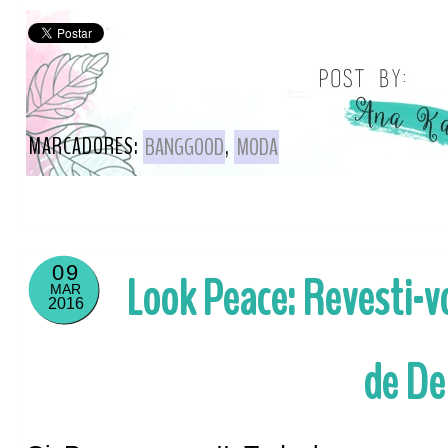
MARCADORES:
BANGGOOD
,
MODA
09
Look Peace: Revesti-v
MAR
2016
de De