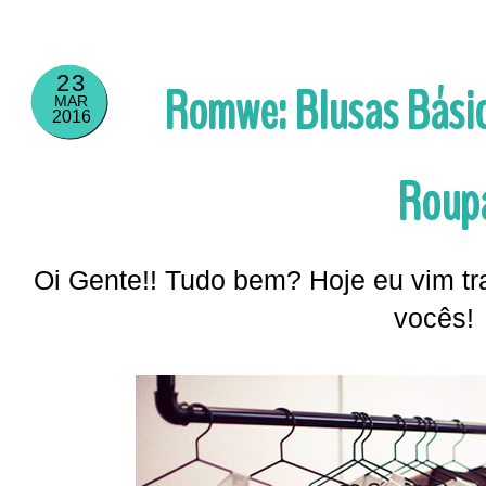
23
Romwe: Blusas Básic
MAR
2016
Roup
Oi Gente!! Tudo bem? Hoje eu vim t
vocês!